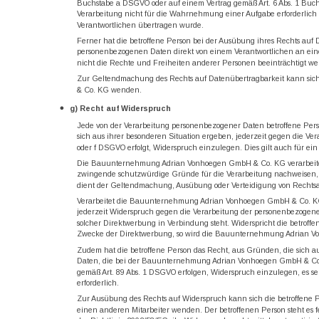
Buchstabe a DSGVO oder auf einem Vertrag gemäß Art. 6 Abs. 1 Buchst
Verarbeitung nicht für die Wahrnehmung einer Aufgabe erforderlich ist
Verantwortlichen übertragen wurde.
Ferner hat die betroffene Person bei der Ausübung ihres Rechts auf 
personenbezogenen Daten direkt von einem Verantwortlichen an einen
nicht die Rechte und Freiheiten anderer Personen beeinträchtigt we
Zur Geltendmachung des Rechts auf Datenübertragbarkeit kann sich
& Co. KG wenden.
g) Recht auf Widerspruch
Jede von der Verarbeitung personenbezogener Daten betroffene Per
sich aus ihrer besonderen Situation ergeben, jederzeit gegen die Ver
oder f DSGVO erfolgt, Widerspruch einzulegen. Dies gilt auch für ein
Die Bauunternehmung Adrian Vonhoegen GmbH & Co. KG verarbeitet 
zwingende schutzwürdige Gründe für die Verarbeitung nachweisen, d
dient der Geltendmachung, Ausübung oder Verteidigung von Rechts
Verarbeitet die Bauunternehmung Adrian Vonhoegen GmbH & Co. KG p
jederzeit Widerspruch gegen die Verarbeitung der personenbezogenen
solcher Direktwerbung in Verbindung steht. Widerspricht die betr
Zwecke der Direktwerbung, so wird die Bauunternehmung Adrian V
Zudem hat die betroffene Person das Recht, aus Gründen, die sich a
Daten, die bei der Bauunternehmung Adrian Vonhoegen GmbH & Co. K
gemäß Art. 89 Abs. 1 DSGVO erfolgen, Widerspruch einzulegen, es sei 
erforderlich.
Zur Ausübung des Rechts auf Widerspruch kann sich die betroffene
einen anderen Mitarbeiter wenden. Der betroffenen Person steht es 