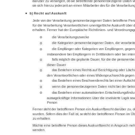
darüber zu verlangen, ob sie betreffende personenbezogene Daten ve
sie sich hierzu jederzeit an einen Mitarbeiter des für die Verarbeit
b) Recht auf Auskunft
Jede von der Verarbeitung personenbezogener Daten betroffene Pers
für die Verarbeitung Verantwortlichen unentgeltliche Auskunft über
erhalten. Ferner hat der Europäische Richtlinien- und Verordnungsg
o
die Verarbeitungszwecke
o
die Kategorien personenbezogener Daten, die verarbeit
o
die Empfänger oder Kategorien von Empfängern, gegenü
insbesondere bei Empfängern in Drittländern oder bei inte
o
falls möglich die geplante Dauer, für die die personenbez
dieser Dauer
o
das Bestehen eines Rechts auf Berichtigung oder Lösc
den Verantwortlichen oder eines Widerspruchsrechts gegen
o
das Bestehen eines Beschwerderechts bei einer Aufsich
o
wenn die personenbezogenen Daten nicht bei der betro
o
das Bestehen einer automatisierten Entscheidungsfindu
aussagekräftige Informationen über die involvierte Logik s
Person
Ferner steht der betroffenen Person ein Auskunftsrecht darüber zu, o
wurden. Sofern dies der Fall ist, so steht der betroffenen Person i
zu erhalten.
Möchte eine betroffene Person dieses Auskunftsrecht in Anspruch nehm
wenden.