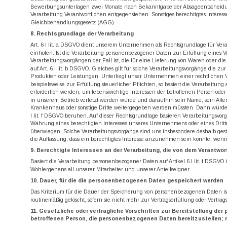
Bewerbungsunterlagen zwei Monate nach Bekanntgabe der Absageentscheidung au
Verarbeitung Verantwortlichen entgegenstehen. Sonstiges berechtigtes Interess
Gleichbehandlungsgesetz (AGG).
8. Rechtsgrundlage der Verarbeitung
Art. 6 I lit. a DSGVO dient unserem Unternehmen als Rechtsgrundlage für Ver
einholen. Ist die Verarbeitung personenbezogener Daten zur Erfüllung eines Vertr
Verarbeitungsvorgängen der Fall ist, die für eine Lieferung von Waren oder di
auf Art. 6 I lit. b DSGVO. Gleiches gilt für solche Verarbeitungsvorgänge die 
Produkten oder Leistungen. Unterliegt unser Unternehmen einer rechtlichen V
beispielsweise zur Erfüllung steuerlicher Pflichten, so basiert die Verarbeitun
erforderlich werden, um lebenswichtige Interessen der betroffenen Person ode
in unserem Betrieb verletzt werden würde und daraufhin sein Name, sein Alter
Krankenhaus oder sonstige Dritte weitergegeben werden müssten. Dann würde di
I lit. f DSGVO beruhen. Auf dieser Rechtsgrundlage basieren Verarbeitungsvo
Wahrung eines berechtigten Interesses unseres Unternehmens oder eines Dritten
überwiegen. Solche Verarbeitungsvorgänge sind uns insbesondere deshalb gesta
die Auffassung, dass ein berechtigtes Interesse anzunehmen sein könnte, wen
9. Berechtigte Interessen an der Verarbeitung, die von dem Verantwor
Basiert die Verarbeitung personenbezogener Daten auf Artikel 6 I lit. f DSGVO 
Wohlergehens all unserer Mitarbeiter und unserer Anteilseigner.
10. Dauer, für die die personenbezogenen Daten gespeichert werden
Das Kriterium für die Dauer der Speicherung von personenbezogenen Daten ist 
routinemäßig gelöscht, sofern sie nicht mehr zur Vertragserfüllung oder Vertra
11. Gesetzliche oder vertragliche Vorschriften zur Bereitstellung de
betroffenen Person, die personenbezogenen Daten bereitzustellen; m