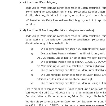
c) Recht auf Berichtigung
Jede von der Verarbeitung personenbezogener Daten betroffene Pers
Berichtigung sie betreffender unrichtiger personenbezogener Daten 
der Verarbeitung, die Vervollständigung unvollständiger personenbe
Möchte eine betroffene Person dieses Berichtigungsrecht in Anspruch
wenden.
d) Recht auf Löschung (Recht auf Vergessen werden)
Jede von der Verarbeitung personenbezogener Daten betroffene Per
Verantwortlichen zu verlangen, dass die sie betreffenden personenbe
die Verarbeitung nicht erforderlich ist:
o
Die personenbezogenen Daten wurden für solche Zwecke 
o
Die betroffene Person widerruft ihre Einwilligung, auf 
DSGVO stützte, und es fehlt an einer anderweitigen Rechts
o
Die betroffene Person legt gemäß Art. 21 Abs. 1 DSGVO
die Verarbeitung vor, oder die betroffene Person legt gemä
o
Die personenbezogenen Daten wurden unrechtmäßig ve
o
Die Löschung der personenbezogenen Daten ist zur Erfü
erforderlich, dem der Verantwortliche unterliegt.
o
Die personenbezogenen Daten wurden in Bezug auf ange
Sofern einer der oben genannten Gründe zutrifft und eine betroff
Vonhoegen GmbH & Co. KG gespeichert sind, veranlassen möchte, kann
Der Mitarbeiter der Bauunternehmung Adrian Vonhoegen GmbH & Co
Wurden die personenbezogenen Daten von der Bauunternehmung Adr
gemäß Art. 17 Abs. 1 DSGVO zur Löschung der personenbezogenen Da