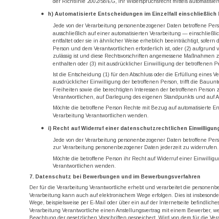
der Richtlinie 2002/58/EG, ihr Widerspruchsrecht mittels automatisi
h) Automatisierte Entscheidungen im Einzelfall einschließlich P
Jede von der Verarbeitung personenbezogener Daten betroffene Pers
ausschließlich auf einer automatisierten Verarbeitung — einschließ
entfaltet oder sie in ähnlicher Weise erheblich beeinträchtigt, sofern
Person und dem Verantwortlichen erforderlich ist, oder (2) aufgrund v
zulässig ist und diese Rechtsvorschriften angemessene Maßnahmen z
enthalten oder (3) mit ausdrücklicher Einwilligung der betroffenen Pe
Ist die Entscheidung (1) für den Abschluss oder die Erfüllung eines Ve
ausdrücklicher Einwilligung der betroffenen Person, trifft die 
Freiheiten sowie die berechtigten Interessen der betroffenen Person
Verantwortlichen, auf Darlegung des eigenen Standpunkts und auf 
Möchte die betroffene Person Rechte mit Bezug auf automatisierte En
Verarbeitung Verantwortlichen wenden.
i) Recht auf Widerruf einer datenschutzrechtlichen Einwilligun
Jede von der Verarbeitung personenbezogener Daten betroffene Pers
zur Verarbeitung personenbezogener Daten jederzeit zu widerrufen.
Möchte die betroffene Person ihr Recht auf Widerruf einer Einwilligu
Verantwortlichen wenden.
7. Datenschutz bei Bewerbungen und im Bewerbungsverfahren
Der für die Verarbeitung Verantwortliche erhebt und verarbeitet die perso
Verarbeitung kann auch auf elektronischem Wege erfolgen. Dies ist insbeson
Wege, beispielsweise per E-Mail oder über ein auf der Internetseite befindliche
Verarbeitung Verantwortliche einen Anstellungsvertrag mit einem Bewerber, w
Beachtung der gesetzlichen Vorschriften gespeichert. Wird von dem für die Ver