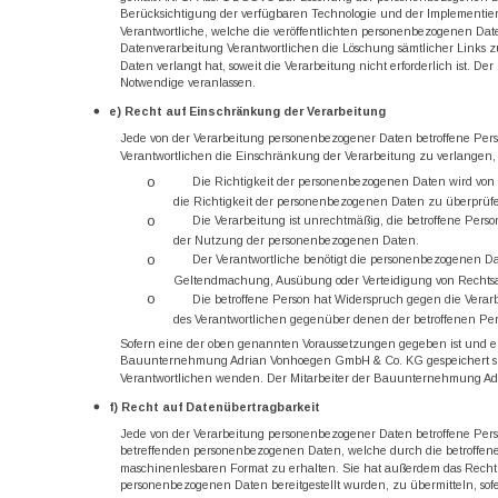
Berücksichtigung der verfügbaren Technologie und der Implementie
Verantwortliche, welche die veröffentlichten personenbezogenen Date
Datenverarbeitung Verantwortlichen die Löschung sämtlicher Links 
Daten verlangt hat, soweit die Verarbeitung nicht erforderlich ist.
Notwendige veranlassen.
e) Recht auf Einschränkung der Verarbeitung
Jede von der Verarbeitung personenbezogener Daten betroffene Per
Verantwortlichen die Einschränkung der Verarbeitung zu verlangen,
o
Die Richtigkeit der personenbezogenen Daten wird von d
die Richtigkeit der personenbezogenen Daten zu überprüf
o
Die Verarbeitung ist unrechtmäßig, die betroffene Per
der Nutzung der personenbezogenen Daten.
o
Der Verantwortliche benötigt die personenbezogenen Date
Geltendmachung, Ausübung oder Verteidigung von Rechts
o
Die betroffene Person hat Widerspruch gegen die Verarb
des Verantwortlichen gegenüber denen der betroffenen Pe
Sofern eine der oben genannten Voraussetzungen gegeben ist und ei
Bauunternehmung Adrian Vonhoegen GmbH & Co. KG gespeichert sind, 
Verantwortlichen wenden. Der Mitarbeiter der Bauunternehmung Ad
f) Recht auf Datenübertragbarkeit
Jede von der Verarbeitung personenbezogener Daten betroffene Pers
betreffenden personenbezogenen Daten, welche durch die betroffene 
maschinenlesbaren Format zu erhalten. Sie hat außerdem das Recht
personenbezogenen Daten bereitgestellt wurden, zu übermitteln, sofe