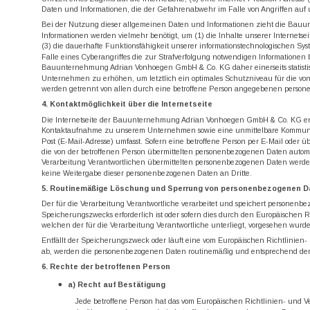
Daten und Informationen, die der Gefahrenabwehr im Falle von Angriffen auf 
Bei der Nutzung dieser allgemeinen Daten und Informationen zieht die Bauu
Informationen werden vielmehr benötigt, um (1) die Inhalte unserer Internetseit
(3) die dauerhafte Funktionsfähigkeit unserer informationstechnologischen Sy
Falle eines Cyberangriffes die zur Strafverfolgung notwendigen Informatione
Bauunternehmung Adrian Vonhoegen GmbH & Co. KG daher einerseits statistisc
Unternehmen zu erhöhen, um letztlich ein optimales Schutzniveau für die von
werden getrennt von allen durch eine betroffene Person angegebenen person
4. Kontaktmöglichkeit über die Internetseite
Die Internetseite der Bauunternehmung Adrian Vonhoegen GmbH & Co. KG enthä
Kontaktaufnahme zu unserem Unternehmen sowie eine unmittelbare Kommunikat
Post (E-Mail-Adresse) umfasst. Sofern eine betroffene Person per E-Mail oder 
die von der betroffenen Person übermittelten personenbezogenen Daten automati
Verarbeitung Verantwortlichen übermittelten personenbezogenen Daten werden 
keine Weitergabe dieser personenbezogenen Daten an Dritte.
5. Routinemäßige Löschung und Sperrung von personenbezogenen D
Der für die Verarbeitung Verantwortliche verarbeitet und speichert personenb
Speicherungszwecks erforderlich ist oder sofern dies durch den Europäischen 
welchen der für die Verarbeitung Verantwortliche unterliegt, vorgesehen wurde
Entfällt der Speicherungszweck oder läuft eine vom Europäischen Richtlinien
ab, werden die personenbezogenen Daten routinemäßig und entsprechend den ge
6. Rechte der betroffenen Person
a) Recht auf Bestätigung
Jede betroffene Person hat das vom Europäischen Richtlinien- und V