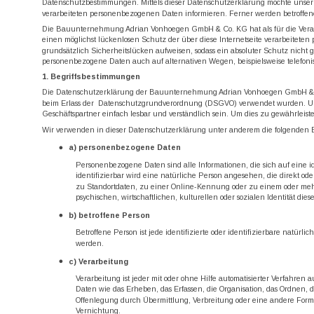
Datenschutzbestimmungen. Mittels dieser Datenschutzerklärung möchte unser
verarbeiteten personenbezogenen Daten informieren. Ferner werden betroffen
Die Bauunternehmung Adrian Vonhoegen GmbH & Co. KG hat als für die Verar
einen möglichst lückenlosen Schutz der über diese Internetseite verarbeitet
grundsätzlich Sicherheitslücken aufweisen, sodass ein absoluter Schutz nicht g
personenbezogene Daten auch auf alternativen Wegen, beispielsweise telefoni
1. Begriffsbestimmungen
Die Datenschutzerklärung der Bauunternehmung Adrian Vonhoegen GmbH & Co.
beim Erlass der  Datenschutzgrundverordnung (DSGVO) verwendet wurden. Unse
Geschäftspartner einfach lesbar und verständlich sein. Um dies zu gewährleist
Wir verwenden in dieser Datenschutzerklärung unter anderem die folgenden B
a) personenbezogene Daten
Personenbezogene Daten sind alle Informationen, die sich auf eine ide
identifizierbar wird eine natürliche Person angesehen, die direkt 
zu Standortdaten, zu einer Online-Kennung oder zu einem oder mehr
psychischen, wirtschaftlichen, kulturellen oder sozialen Identität die
b) betroffene Person
Betroffene Person ist jede identifizierte oder identifizierbare natür
werden.
c) Verarbeitung
Verarbeitung ist jeder mit oder ohne Hilfe automatisierter Verfahr
Daten wie das Erheben, das Erfassen, die Organisation, das Ordnen,
Offenlegung durch Übermittlung, Verbreitung oder eine andere Form 
Vernichtung.