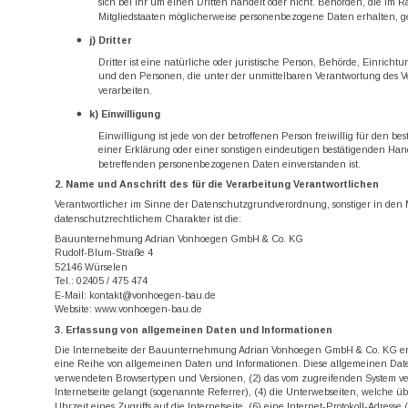
sich bei ihr um einen Dritten handelt oder nicht. Behörden, die i
Mitgliedstaaten möglicherweise personenbezogene Daten erhalten, ge
j) Dritter
Dritter ist eine natürliche oder juristische Person, Behörde, Einrich
und den Personen, die unter der unmittelbaren Verantwortung des Ve
verarbeiten.
k) Einwilligung
Einwilligung ist jede von der betroffenen Person freiwillig für den
einer Erklärung oder einer sonstigen eindeutigen bestätigenden Handlu
betreffenden personenbezogenen Daten einverstanden ist.
2. Name und Anschrift des für die Verarbeitung Verantwortlichen
Verantwortlicher im Sinne der Datenschutzgrundverordnung, sonstiger in den
datenschutzrechtlichem Charakter ist die:
Bauunternehmung Adrian Vonhoegen GmbH & Co. KG
Rudolf-Blum-Straße 4
52146 Würselen
Tel.: 02405 / 475 474
E-Mail: kontakt@vonhoegen-bau.de
Website: www.vonhoegen-bau.de
3. Erfassung von allgemeinen Daten und Informationen
Die Internetseite der Bauunternehmung Adrian Vonhoegen GmbH & Co. KG erfasst
eine Reihe von allgemeinen Daten und Informationen. Diese allgemeinen Daten
verwendeten Browsertypen und Versionen, (2) das vom zugreifenden System verw
Internetseite gelangt (sogenannte Referrer), (4) die Unterwebseiten, welche ü
Uhrzeit eines Zugriffs auf die Internetseite, (6) eine Internet-Protokoll-Adress